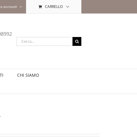
io account
CARRELLO
508992
Cerca
per:
TI
CHI SIAMO
A