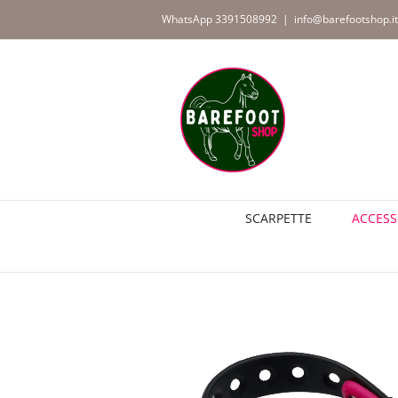
Salta
WhatsApp 3391508992
|
info@barefootshop.it
al
contenuto
SCARPETTE
ACCESS