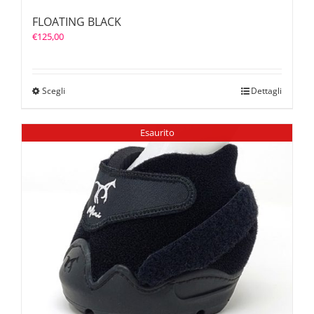
FLOATING BLACK
€
125,00
Scegli
Dettagli
Esaurito