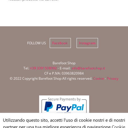
FOLLOW US
Facebook
Instagram
Barefoot Shop
Tel.
+39 3391508992
- E-mail:
info@barefootshop.it
CF e P.IVA: 03963820984
© 2022 Copyright Barefoot Shop All rights reserved.
Cookie
-
Privacy
Utilizzando questo sito, accetti l'uso di cookie nostri e di nostri
partner per una tua migliore esperienza di navigazione.
Cookie