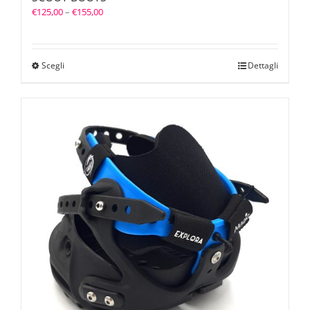
€
125,00
–
€
155,00
Scegli
Dettagli