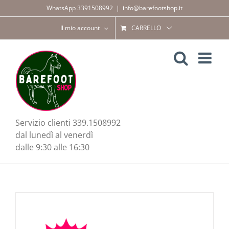
Salta
WhatsApp 3391508992
|
info@barefootshop.it
al
contenuto
Il mio account
CARRELLO
Servizio clienti 339.1508992
dal lunedì al venerdì
dalle 9:30 alle 16:30