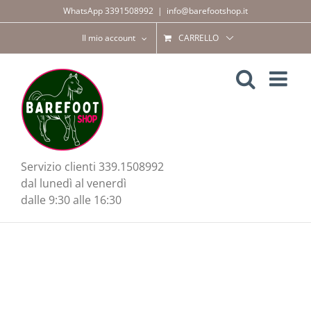
Salta
WhatsApp 3391508992
|
info@barefootshop.it
al
contenuto
Il mio account
CARRELLO
Servizio clienti 339.1508992
dal lunedì al venerdì
dalle 9:30 alle 16:30