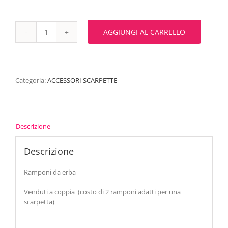
AGGIUNGI AL CARRELLO
RAMPONI
ERBA
FLOATING
quantità
Categoria:
ACCESSORI SCARPETTE
Descrizione
Descrizione
Ramponi da erba
Venduti a coppia (costo di 2 ramponi adatti per una
scarpetta)