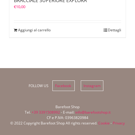
BRACCIALE SUPERIORE EXPLORA
€
10,00
Aggiungi al carrello
Dettagli
FOLLOW US
Facebook
Instagram
Barefoot Shop
Tel.
+39 3391508992
- E-mail:
info@barefootshop.it
CF e P.IVA: 03963820984
© 2022 Copyright Barefoot Shop All rights reserved.
Cookie
-
Privacy