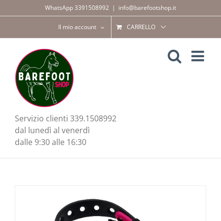
Salta
WhatsApp 3391508992
|
info@barefootshop.it
al
contenuto
Il mio account
CARRELLO
Servizio clienti 339.1508992
dal lunedì al venerdì
dalle 9:30 alle 16:30