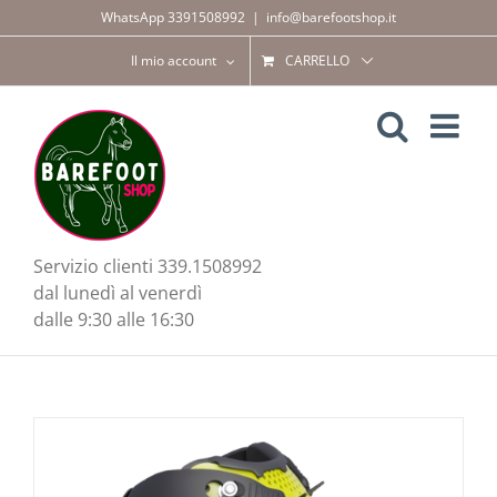
Salta
WhatsApp 3391508992
|
info@barefootshop.it
al
contenuto
Il mio account
CARRELLO
Servizio clienti 339.1508992
dal lunedì al venerdì
dalle 9:30 alle 16:30