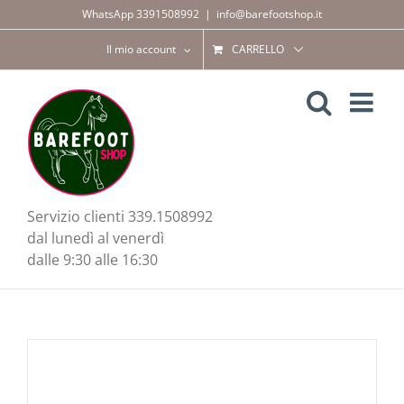
Salta
WhatsApp 3391508992
|
info@barefootshop.it
al
contenuto
Il mio account
CARRELLO
Servizio clienti 339.1508992
dal lunedì al venerdì
dalle 9:30 alle 16:30